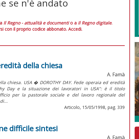
he se n'è andato
 a
Il Regno - attualità e documenti
o a
Il Regno digitale
.
si con il proprio codice abbonato.
Accedi.
redità della chiesa
A. Famà
lla chiesa. USA � DOROTHY DAY. Fede operaia ed eredità
y Day e la situazione dei lavoratori in USA": è il titolo
Ufficio per la pastorale sociale e del lavoro regionale del
i...
Articolo, 15/05/1998, pag. 339
difficile sintesi
A. Famà