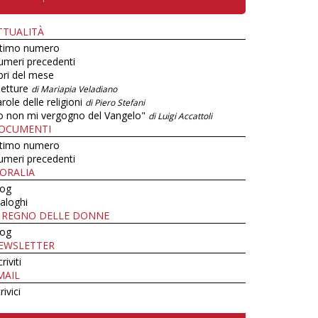
TTUALITÀ
ltimo numero
umeri precedenti
bri del mese
letture
di Mariapia Veladiano
role delle religioni
di Piero Stefani
o non mi vergogno del Vangelo"
di Luigi Accattoli
OCUMENTI
ltimo numero
umeri precedenti
ORALIA
log
aloghi
L REGNO DELLE DONNE
log
EWSLETTER
criviti
MAIL
rivici