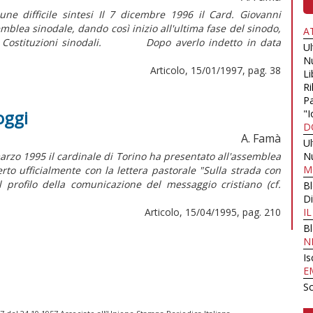
ifficile sintesi Il 7 dicembre 1996 il Card. Giovanni
emblea sinodale, dando così inizio all'ultima fase del sinodo,
A
lle Costituzioni sinodali. Dopo averlo indetto in data
U
N
Articolo, 15/01/1997, pag. 38
Li
Ri
Pa
oggi
"I
D
A. Famà
U
zo 1995 il cardinale di Torino ha presentato all'assemblea
N
M
to ufficialmente con la lettera pastorale "Sulla strada con
 profilo della comunicazione del messaggio cristiano (cf.
B
Di
Articolo, 15/04/1995, pag. 210
I
B
N
Is
E
Sc