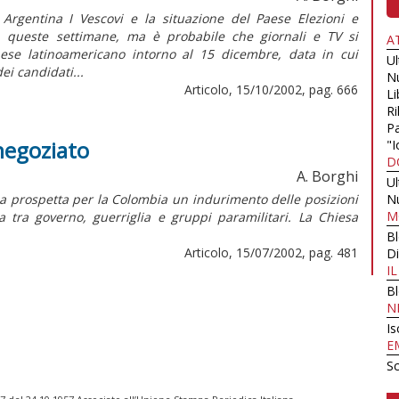
Argentina I Vescovi e la situazione del Paese Elezioni e
n queste settimane, ma è probabile che giornali e TV si
A
paese latinoamericano intorno al 15 dicembre, data in cui
U
ei candidati...
N
Articolo, 15/10/2002, pag. 666
Li
Ri
Pa
 negoziato
"I
D
A. Borghi
U
ca prospetta per la Colombia un indurimento delle posizioni
N
M
 tra governo, guerriglia e gruppi paramilitari. La Chiesa
B
Articolo, 15/07/2002, pag. 481
Di
I
B
N
Is
E
Sc