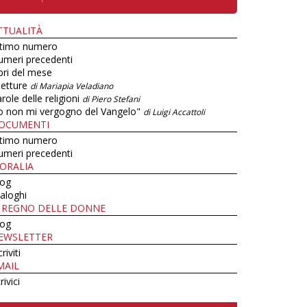
TTUALITÀ
ltimo numero
umeri precedenti
bri del mese
letture
di Mariapia Veladiano
role delle religioni
di Piero Stefani
o non mi vergogno del Vangelo"
di Luigi Accattoli
OCUMENTI
ltimo numero
umeri precedenti
ORALIA
log
aloghi
L REGNO DELLE DONNE
log
EWSLETTER
criviti
MAIL
rivici