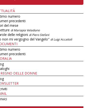
TTUALITÀ
ltimo numero
umeri precedenti
bri del mese
letture
di Mariapia Veladiano
role delle religioni
di Piero Stefani
o non mi vergogno del Vangelo"
di Luigi Accattoli
OCUMENTI
ltimo numero
umeri precedenti
ORALIA
log
aloghi
L REGNO DELLE DONNE
log
EWSLETTER
criviti
MAIL
rivici