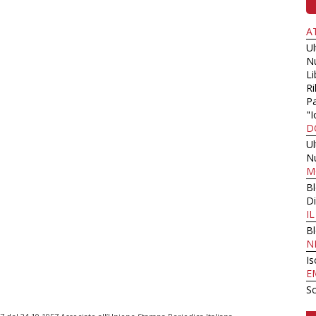
A
U
N
Li
Ri
Pa
"I
D
U
N
M
B
Di
I
B
N
Is
E
Sc