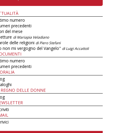
TTUALITÀ
ltimo numero
umeri precedenti
bri del mese
letture
di Mariapia Veladiano
role delle religioni
di Piero Stefani
o non mi vergogno del Vangelo"
di Luigi Accattoli
OCUMENTI
ltimo numero
umeri precedenti
ORALIA
log
aloghi
L REGNO DELLE DONNE
log
EWSLETTER
criviti
MAIL
rivici