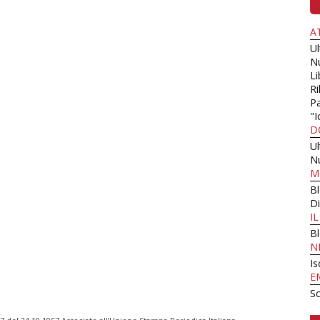
A
U
N
Li
Ri
Pa
"I
D
U
N
M
B
Di
I
B
N
Is
E
Sc