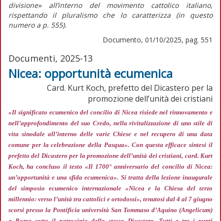
divisione»
all’interno del movimento cattolico italiano,
rispettando il pluralismo che lo caratterizza (in
questo
numero
a p. 555).
Documento, 01/10/2025, pag. 551
Documenti, 2025-13
Nicea: opportunità ecumenica
Card. Kurt Koch, prefetto del Dicastero per la
promozione dell’unità dei cristiani
«Il significato ecumenico del concilio di Nicea risiede nel rinnovamento e
nell’approfondimento del suo Credo, nella rivitalizzazione di uno stile di
vita sinodale all’interno delle varie Chiese e nel recupero di una data
comune per la celebrazione della Pasqua»
. Con questa efficace sintesi il
prefetto del Dicastero per la promozione dell’unità dei cristiani, card. Kurt
Koch, ha concluso il testo «Il 1700° anniversario del concilio di Nicea:
un’opportunità e una sfida ecumenica». Si tratta della lezione inaugurale
del simposio ecumenico internazionale «Nicea e la Chiesa del terzo
millennio: verso l’unità tra cattolici e ortodossi», tenutosi dal 4 al 7 giugno
scorsi presso la Pontificia università San Tommaso d’Aquino (Angelicum)
a Roma sotto il patrocinio dello stesso Dicastero. Tutti e tre i punti