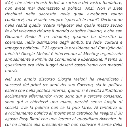
«Voi, che siete rimasti fedeli al carisma del vostro fondatore,
non avete mai disprezzato la politica. Anzi. Non vi siete
rinchiusi nelle sacrestie nelle quali avrebbero voluto
confinarvi, ma vi siete sempre “sporcati le mani”. Declinando
nella realtà quella “scelta religiosa” alla quale mezzo secolo
fa altri volevano ridurre il mondo cattolico italiano, e che san
Giovanni Paolo II ha ribaltato, quando ha descritto la
coerenza, nella distinzione degli ambiti, tra fede, cultura e
impegno politico».
Il 23 agosto la presidente del Consiglio dei
ministri Giorgia Meloni è intervenuta al Meeting organizzato
annualmente a Rimini da Comunione e liberazione. Il tema di
quest’anno era «Nei luoghi deserti costruiremo con mattoni
nuovi».
Nel suo ampio discorso Giorgia Meloni ha rivendicato i
successi dei primi tre anni del suo Governo, sia in politica
estera che nella politica interna, quindi si è rivolta all’uditorio
acclamante affermando:
«Non sono qui a cercare consenso,
sono qui a chiedervi una mano, perché senza luoghi di
società viva la politica non ce la può fare».
Al tentativo di
avvicinamento politico al movimento cattolico ha reagito il 30
agosto Rosy Bindi con una lettera al quotidiano
Avvenire,
in
cui ha chiesto alla presidente
«di non coltivare il seme della