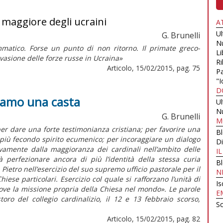
o maggiore degli ucraini
A
U
G. Brunelli
N
atico. Forse un punto di non ritorno. Il primate greco-
Li
nvasione delle forze russe in Ucraina»
Ri
Articolo, 15/02/2015, pag. 75
Pa
"I
D
siamo una casta
U
N
G. Brunelli
M
er dare una forte testimonianza cristiana; per favorire una
B
più fecondo spirito ecumenico; per incoraggiare un dialogo
Di
vivamente dalla maggioranza dei cardinali nell’ambito delle
I
 perfezionare ancora di più l’identità della stessa curia
B
Pietro nell’esercizio del suo supremo ufficio pastorale per il
N
iese particolari. Esercizio col quale si rafforzano l’unità di
Is
ove la missione propria della Chiesa nel mondo». Le parole
E
oro del collegio cardinalizio, il 12 e 13 febbraio scorso,
Sc
Articolo, 15/02/2015, pag. 82