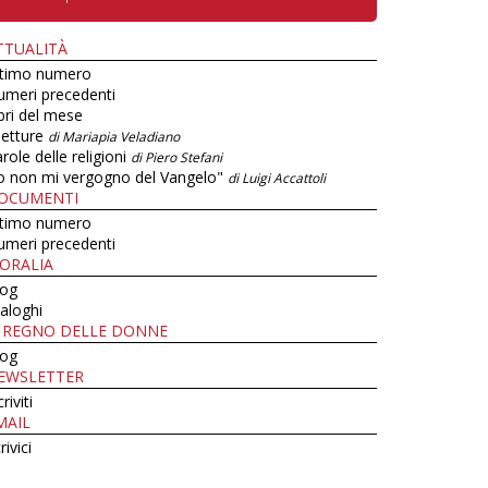
TTUALITÀ
ltimo numero
umeri precedenti
bri del mese
letture
di Mariapia Veladiano
role delle religioni
di Piero Stefani
o non mi vergogno del Vangelo"
di Luigi Accattoli
OCUMENTI
ltimo numero
umeri precedenti
ORALIA
log
aloghi
L REGNO DELLE DONNE
log
EWSLETTER
criviti
MAIL
rivici