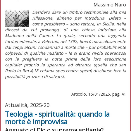
Massimo Naro
Desidero dare un timbro testimoniale alla mia
riflessione, almeno per introdurla. Difatti –
come presbitero – sono rettore, in Sicilia, nella
diocesi da cui provengo, di una chiesa intitolata alla
Madonna della Catena. La quale, secondo una leggenda
tardomedievale, a Palermo, nel 1392, liberò miracolosamente
dai ceppi alcuni condannati a morte che – pur probabilmente
colpevoli di qualche misfatto – le si erano rivolti speranzosi
con la preghiera la notte prima della loro esecuzione
capitale: proprio la speranza ad oltranza (quella che san
Paolo in Rm 4,18 chiama
spes contra spem
) dischiuse loro la
possibilità graziosa di salvarsi.
Articolo, 15/01/2026, pag. 41
Attualità, 2025-20
Teologia - spiritualità: quando la
morte è improvvisa
Agguato di Dio o suprema epifania?