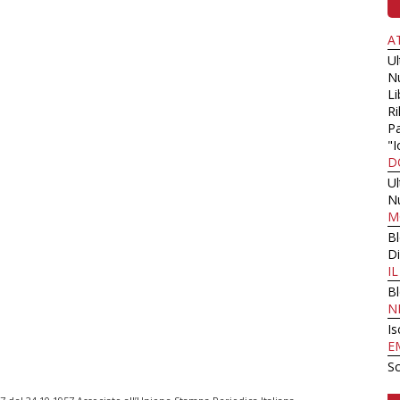
A
U
N
Li
Ri
Pa
"I
D
U
N
M
B
Di
I
B
N
Is
E
Sc