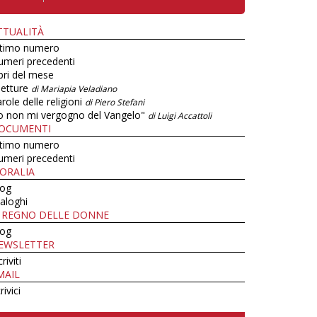
TTUALITÀ
ltimo numero
umeri precedenti
bri del mese
letture
di Mariapia Veladiano
role delle religioni
di Piero Stefani
o non mi vergogno del Vangelo"
di Luigi Accattoli
OCUMENTI
ltimo numero
umeri precedenti
ORALIA
log
aloghi
L REGNO DELLE DONNE
log
EWSLETTER
criviti
MAIL
rivici