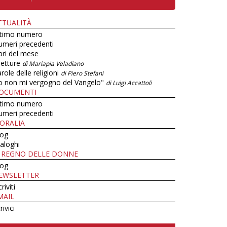
TTUALITÀ
ltimo numero
umeri precedenti
bri del mese
letture
di Mariapia Veladiano
role delle religioni
di Piero Stefani
o non mi vergogno del Vangelo"
di Luigi Accattoli
OCUMENTI
ltimo numero
umeri precedenti
ORALIA
log
aloghi
L REGNO DELLE DONNE
log
EWSLETTER
criviti
MAIL
rivici