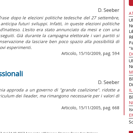
D. Seeber
A
frase dopo le elezioni politiche tedesche del 27 settembre,
U
icipa futuri sviluppi. Infatti, in queste elezioni politiche
N
’inatteso. L’esito era stato annunciato da mesi e con una
Li
eguiti. Già durante la campagna elettorale i vari partiti si
Ri
servazione da lasciare ben poco spazio alla possibilità di
Pa
ovi esperimenti.
"I
Articolo, 15/10/2009, pag. 594
D
U
N
sionali
M
B
D. Seeber
Di
ia approda a un governo di "grande coalizione". ridotte a
I
riculum dei lieader, ma rimangono necessarie per i valori di
B
N
Articolo, 15/11/2005, pag. 668
Is
E
Sc