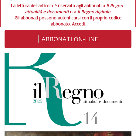
La lettura dell'articolo è riservata agli abbonati a
Il Regno -
attualità e documenti
o a
Il Regno digitale
.
Gli abbonati possono autenticarsi con il proprio codice
abbonato.
Accedi.
ABBONATI ON-LINE