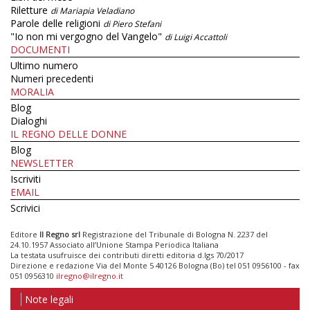
Riletture
di Mariapia Veladiano
Parole delle religioni
di Piero Stefani
"Io non mi vergogno del Vangelo"
di Luigi Accattoli
DOCUMENTI
Ultimo numero
Numeri precedenti
MORALIA
Blog
Dialoghi
IL REGNO DELLE DONNE
Blog
NEWSLETTER
Iscriviti
EMAIL
Scrivici
Editore
Il Regno srl
Registrazione del Tribunale di Bologna N. 2237 del
24.10.1957 Associato all’Unione Stampa Periodica Italiana
La testata usufruisce dei contributi diretti editoria d.lgs 70/2017
Direzione e redazione Via del Monte 5 40126 Bologna (Bo) tel 051 0956100 - fax
051 0956310
ilregno@ilregno.it
Note legali