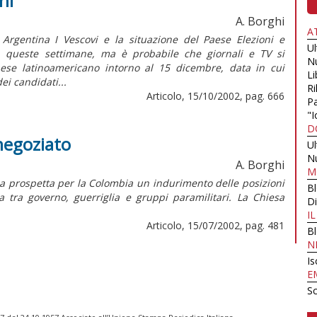
ni
A. Borghi
A
Argentina I Vescovi e la situazione del Paese Elezioni e
U
n queste settimane, ma è probabile che giornali e TV si
N
paese latinoamericano intorno al 15 dicembre, data in cui
Li
ei candidati...
Ri
Articolo, 15/10/2002, pag. 666
Pa
"I
D
 negoziato
U
N
A. Borghi
M
ca prospetta per la Colombia un indurimento delle posizioni
B
 tra governo, guerriglia e gruppi paramilitari. La Chiesa
Di
I
Articolo, 15/07/2002, pag. 481
B
N
Is
E
Sc