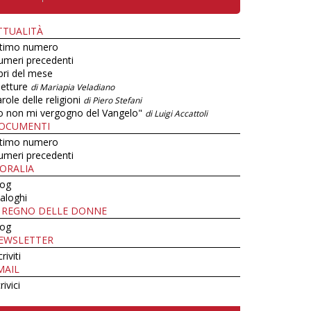
TTUALITÀ
ltimo numero
umeri precedenti
bri del mese
letture
di Mariapia Veladiano
role delle religioni
di Piero Stefani
o non mi vergogno del Vangelo"
di Luigi Accattoli
OCUMENTI
ltimo numero
umeri precedenti
ORALIA
log
aloghi
L REGNO DELLE DONNE
log
EWSLETTER
criviti
MAIL
rivici