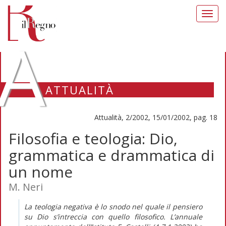
Toggl
navig
A
ATTUALITÀ
Attualità, 2/2002, 15/01/2002, pag. 18
Filosofia e teologia: Dio,
grammatica e drammatica di
un nome
M. Neri
La teologia negativa è lo snodo nel quale il pensiero
su Dio s’intreccia con quello filosofico. L’annuale