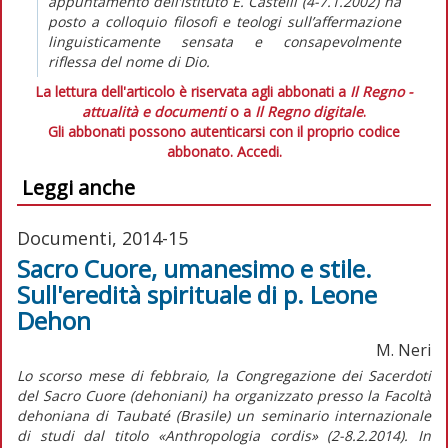
appuntamento dell’Istituto E. Castelli (4-7.1.2002) ha
posto a colloquio filosofi e teologi sull’affermazione
linguisticamente sensata e consapevolmente
riflessa del nome di Dio.
La lettura dell'articolo è riservata agli abbonati a
Il Regno -
attualità e documenti
o a
Il Regno digitale
.
Gli abbonati possono autenticarsi con il proprio codice
abbonato.
Accedi.
Leggi anche
Documenti, 2014-15
Sacro Cuore, umanesimo e stile.
Sull'eredità spirituale di p. Leone
Dehon
M. Neri
Lo scorso mese di febbraio, la Congregazione dei Sacerdoti
del Sacro Cuore (dehoniani) ha organizzato presso la Facoltà
dehoniana di Taubaté (Brasile) un seminario internazionale
di studi dal titolo «Anthropologia cordis» (2-8.2.2014). In