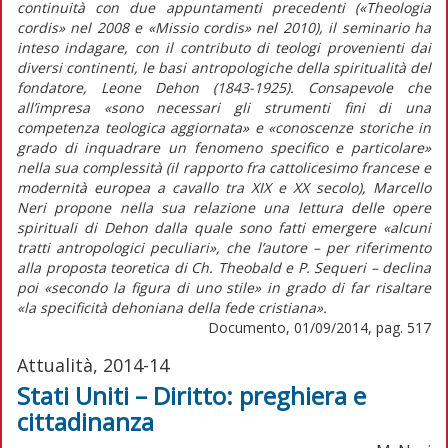
continuità con due appuntamenti precedenti («Theologia
cordis» nel 2008 e «Missio cordis» nel 2010), il seminario ha
inteso indagare, con il contributo di teologi provenienti dai
diversi continenti, le basi antropologiche della spiritualità del
fondatore, Leone Dehon (1843-1925). Consapevole che
all’impresa «sono necessari gli strumenti fini di una
competenza teologica aggiornata» e «conoscenze storiche in
grado di inquadrare un fenomeno specifico e particolare»
nella sua complessità (il rapporto fra cattolicesimo francese e
modernità europea a cavallo tra XIX e XX secolo), Marcello
Neri propone nella sua relazione una lettura delle opere
spirituali di Dehon dalla quale sono fatti emergere «alcuni
tratti antropologici peculiari», che l’autore – per riferimento
alla proposta teoretica di Ch. Theobald e P. Sequeri – declina
poi «secondo la figura di uno stile» in grado di far risaltare
«la specificità dehoniana della fede cristiana».
Documento, 01/09/2014, pag. 517
Attualità, 2014-14
Stati Uniti – Diritto: preghiera e
cittadinanza