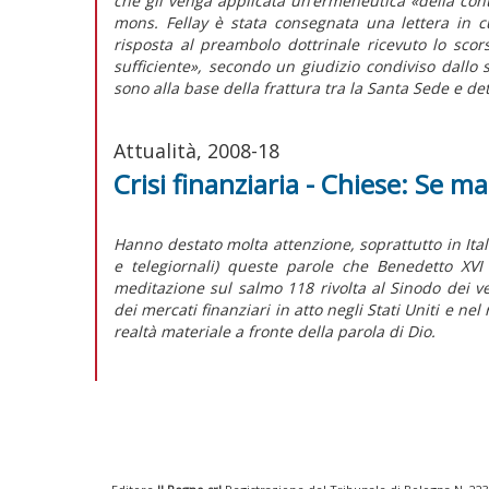
che gli venga applicata un’ermeneutica «della conti
mons. Fellay è stata consegnata una lettera in c
risposta al preambolo dottrinale ricevuto lo scor
sufficiente», secondo un giudizio condiviso dallo 
sono alla base della frattura tra la Santa Sede e det
Attualità, 2008-18
Crisi finanziaria - Chiese: Se m
Hanno destato molta attenzione, soprattutto in Itali
e telegiornali) queste parole che Benedetto XVI
meditazione sul salmo 118 rivolta al Sinodo dei ve
dei mercati finanziari in atto negli Stati Uniti e n
realtà materiale a fronte della parola di Dio.