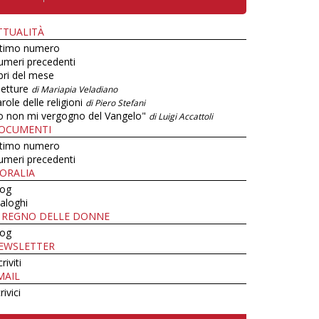
TTUALITÀ
ltimo numero
umeri precedenti
bri del mese
letture
di Mariapia Veladiano
role delle religioni
di Piero Stefani
o non mi vergogno del Vangelo"
di Luigi Accattoli
OCUMENTI
ltimo numero
umeri precedenti
ORALIA
log
aloghi
L REGNO DELLE DONNE
log
EWSLETTER
criviti
MAIL
rivici