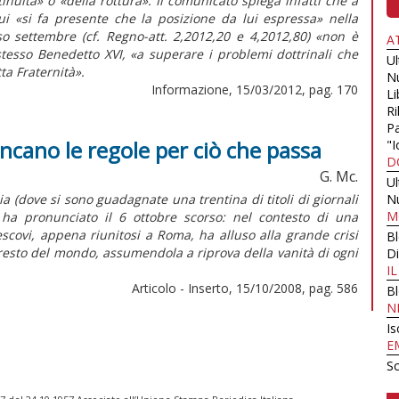
nuità» o «della rottura». Il comunicato spiega infatti che a
ui «si fa presente che la posizione da lui espressa» nella
so settembre (cf. Regno-att. 2,2012,20 e 4,2012,80) «non è
A
stesso Benedetto XVI, «a superare i problemi dottrinali che
U
ta Fraternità».
N
Informazione, 15/03/2012, pag. 170
Li
Ri
Pa
ancano le regole per ciò che passa
"I
D
G. Mc.
U
a (dove si sono guadagnate una trentina di titoli di giornali
N
M
 ha pronunciato il 6 ottobre scorso: nel contesto di una
scovi, appena riunitosi a Roma, ha alluso alla grande crisi
B
el resto del mondo, assumendola a riprova della vanità di ogni
Di
I
Articolo - Inserto, 15/10/2008, pag. 586
B
N
Is
E
Sc