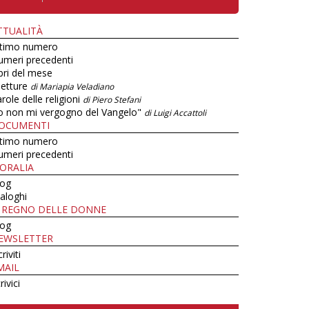
TTUALITÀ
ltimo numero
umeri precedenti
bri del mese
letture
di Mariapia Veladiano
role delle religioni
di Piero Stefani
o non mi vergogno del Vangelo"
di Luigi Accattoli
OCUMENTI
ltimo numero
umeri precedenti
ORALIA
log
aloghi
L REGNO DELLE DONNE
log
EWSLETTER
criviti
MAIL
rivici