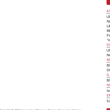
A
U
N
Li
Ri
Pa
"I
D
U
N
M
B
Di
I
B
N
Is
E
Sc