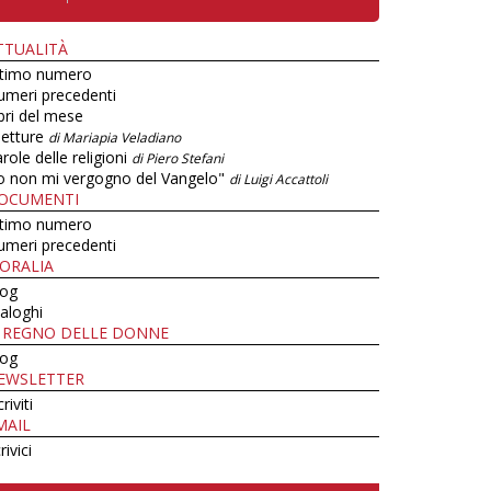
TTUALITÀ
ltimo numero
umeri precedenti
bri del mese
letture
di Mariapia Veladiano
role delle religioni
di Piero Stefani
o non mi vergogno del Vangelo"
di Luigi Accattoli
OCUMENTI
ltimo numero
umeri precedenti
ORALIA
log
aloghi
L REGNO DELLE DONNE
log
EWSLETTER
criviti
MAIL
rivici