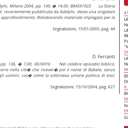
delphi, Milano 2004, pp. 149, � 14,00. 884591923 La Storia
ld, recentemente pubblicata da Adelphi, desta una singolare
A
di approfondimento. Rielaborando materiale impiegato per la
U
N
Segnalazioni, 15/01/2005, pag. 44
Li
Ri
Pa
"I
D
D. Ferranti
U
4, pp. 136, � 7,00. 0616916 Nel celebre episodio biblico,
N
M
 torre nella citt� che ricever� poi il nome di Babele, senza
gli uomini, cos� come la sottintesa unione politica di essi;
B
Di
Segnalazioni, 15/10/2004, pag. 627
I
B
N
Is
E
Sc