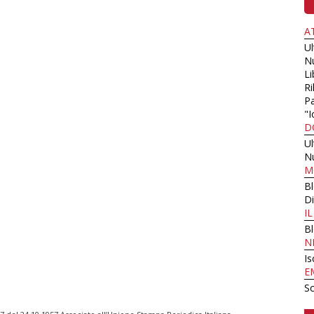
A
U
N
Li
Ri
Pa
"I
D
U
N
M
B
Di
I
B
N
Is
E
Sc