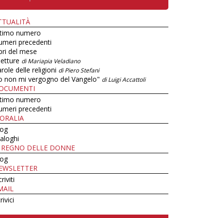
TTUALITÀ
ltimo numero
umeri precedenti
bri del mese
letture
di Mariapia Veladiano
role delle religioni
di Piero Stefani
o non mi vergogno del Vangelo"
di Luigi Accattoli
OCUMENTI
ltimo numero
umeri precedenti
ORALIA
log
aloghi
L REGNO DELLE DONNE
log
EWSLETTER
criviti
MAIL
rivici