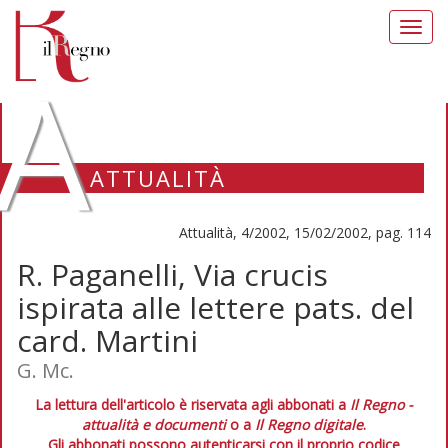
Toggl
navig
A
ATTUALITÀ
Attualità, 4/2002, 15/02/2002, pag. 114
R. Paganelli, Via crucis
ispirata alle lettere pats. del
card. Martini
G. Mc.
La lettura dell'articolo è riservata agli abbonati a
Il Regno -
attualità e documenti
o a
Il Regno digitale
.
Gli abbonati possono autenticarsi con il proprio codice