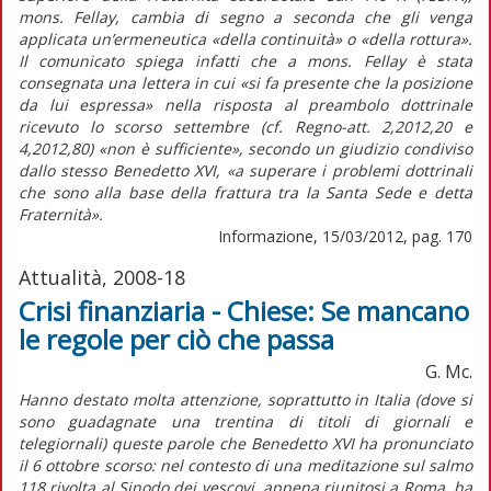
mons. Fellay, cambia di segno a seconda che gli venga
applicata un’ermeneutica «della continuità» o «della rottura».
Il comunicato spiega infatti che a mons. Fellay è stata
consegnata una lettera in cui «si fa presente che la posizione
da lui espressa» nella risposta al preambolo dottrinale
ricevuto lo scorso settembre (cf. Regno-att. 2,2012,20 e
4,2012,80) «non è sufficiente», secondo un giudizio condiviso
dallo stesso Benedetto XVI, «a superare i problemi dottrinali
che sono alla base della frattura tra la Santa Sede e detta
Fraternità».
Informazione, 15/03/2012, pag. 170
Attualità, 2008-18
Crisi finanziaria - Chiese: Se mancano
le regole per ciò che passa
G. Mc.
Hanno destato molta attenzione, soprattutto in Italia (dove si
sono guadagnate una trentina di titoli di giornali e
telegiornali) queste parole che Benedetto XVI ha pronunciato
il 6 ottobre scorso: nel contesto di una meditazione sul salmo
118 rivolta al Sinodo dei vescovi, appena riunitosi a Roma, ha