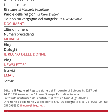
Libri del mese
Riletture
di Mariapia Veladiano
Parole delle religioni
di Piero Stefani
"Io non mi vergogno del Vangelo"
di Luigi Accattoli
DOCUMENTI
Ultimo numero
Numeri precedenti
MORALIA
Blog
Dialoghi
IL REGNO DELLE DONNE
Blog
NEWSLETTER
Iscriviti
EMAIL
Scrivici
Editore
Il Regno srl
Registrazione del Tribunale di Bologna N. 2237 del
24.10.1957 Associato all’Unione Stampa Periodica Italiana
La testata usufruisce dei contributi diretti editoria d.lgs 70/2017
Direzione e redazione Via del Monte 5 40126 Bologna (Bo) tel 051 0956100 - fax
051 0956310
ilregno@ilregno.it