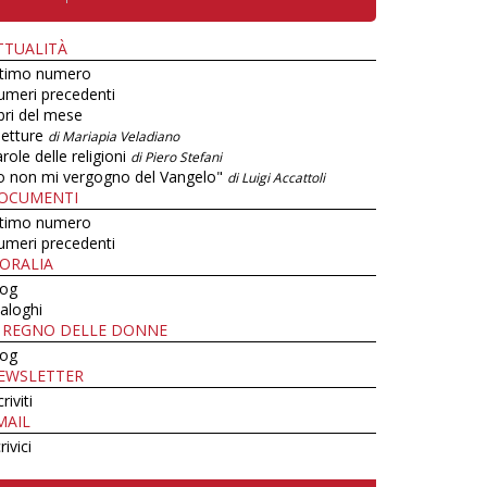
TTUALITÀ
ltimo numero
umeri precedenti
bri del mese
letture
di Mariapia Veladiano
role delle religioni
di Piero Stefani
o non mi vergogno del Vangelo"
di Luigi Accattoli
OCUMENTI
ltimo numero
umeri precedenti
ORALIA
log
aloghi
L REGNO DELLE DONNE
log
EWSLETTER
criviti
MAIL
rivici