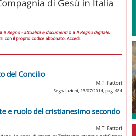
 Compagnia di Gesù in Italia
 a
Il Regno - attualità e documenti
o a
Il Regno digitale
.
si con il proprio codice abbonato.
Accedi.
to del Concilio
M.T. Fattori
Segnalazioni, 15/07/2014, pag. 484
te e ruolo del cristianesimo secondo
M.T. Fattori
rdono. La pena di morte nell’orizzonte mentale dell’Europa