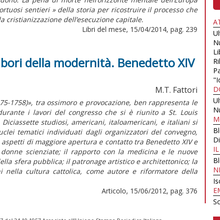
tortuosi sentieri » della storia per ricostruire il processo che
 cristianizzazione dell’esecuzione capitale.
A
Libri del mese, 15/04/2014, pag. 239
U
N
Li
albori della modernità. Benedetto XIV
Ri
Pa
"I
M.T. Fattori
D
U
(1675-1758)», tra ossimoro e provocazione, ben rappresenta le
N
urante i lavori del congresso che si è riunito a St. Louis
M
 Diciassette studiosi, americani, italoamericani, e italiani si
B
clei tematici individuati dagli organizzatori del convegno,
Di
aspetti di maggiore apertura e contatto tra Benedetto XIV e
I
i donne scienziate; il rapporto con la medicina e le nuove
B
lla sfera pubblica; il patronage artistico e architettonico; la
N
 nella cultura cattolica, come autore e riformatore della
Is
E
Articolo, 15/06/2012, pag. 376
Sc