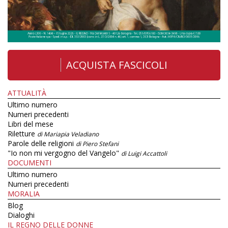
ACQUISTA FASCICOLI
ATTUALITÀ
Ultimo numero
Numeri precedenti
Libri del mese
Riletture
di Mariapia Veladiano
Parole delle religioni
di Piero Stefani
"Io non mi vergogno del Vangelo"
di Luigi Accattoli
DOCUMENTI
Ultimo numero
Numeri precedenti
MORALIA
Blog
Dialoghi
IL REGNO DELLE DONNE