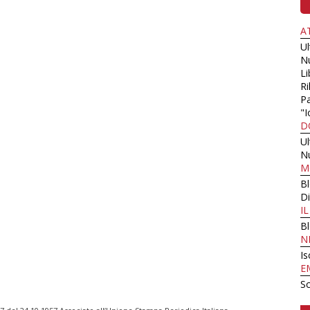
A
U
N
Li
Ri
Pa
"I
D
U
N
M
B
Di
I
B
N
Is
E
Sc