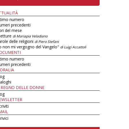
TTUALITÀ
ltimo numero
umeri precedenti
bri del mese
letture
di Mariapia Veladiano
role delle religioni
di Piero Stefani
o non mi vergogno del Vangelo"
di Luigi Accattoli
OCUMENTI
ltimo numero
umeri precedenti
ORALIA
log
aloghi
L REGNO DELLE DONNE
log
EWSLETTER
criviti
MAIL
rivici