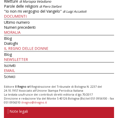
Riletture
di Mariapia Veladiano
Parole delle religioni
di Piero Stefani
"Io non mi vergogno del Vangelo"
di Luigi Accattoli
DOCUMENTI
Ultimo numero
Numeri precedenti
MORALIA
Blog
Dialoghi
IL REGNO DELLE DONNE
Blog
NEWSLETTER
Iscriviti
EMAIL
Scrivici
Editore
Il Regno srl
Registrazione del Tribunale di Bologna N. 2237 del
24.10.1957 Associato all’Unione Stampa Periodica Italiana
La testata usufruisce dei contributi diretti editoria d.lgs 70/2017
Direzione e redazione Via del Monte 5 40126 Bologna (Bo) tel 051 0956100 - fax
051 0956310
ilregno@ilregno.it
Note legali