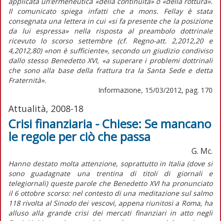
applicata un’ermeneutica «della continuità» o «della rottura».
Il comunicato spiega infatti che a mons. Fellay è stata
consegnata una lettera in cui «si fa presente che la posizione
da lui espressa» nella risposta al preambolo dottrinale
ricevuto lo scorso settembre (cf. Regno-att. 2,2012,20 e
4,2012,80) «non è sufficiente», secondo un giudizio condiviso
dallo stesso Benedetto XVI, «a superare i problemi dottrinali
che sono alla base della frattura tra la Santa Sede e detta
Fraternità».
Informazione, 15/03/2012, pag. 170
Attualità, 2008-18
Crisi finanziaria - Chiese: Se mancano
le regole per ciò che passa
G. Mc.
Hanno destato molta attenzione, soprattutto in Italia (dove si
sono guadagnate una trentina di titoli di giornali e
telegiornali) queste parole che Benedetto XVI ha pronunciato
il 6 ottobre scorso: nel contesto di una meditazione sul salmo
118 rivolta al Sinodo dei vescovi, appena riunitosi a Roma, ha
alluso alla grande crisi dei mercati finanziari in atto negli