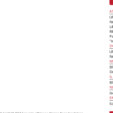
A
U
N
Li
Ri
Pa
"I
D
U
N
M
B
Di
I
B
N
Is
E
Sc