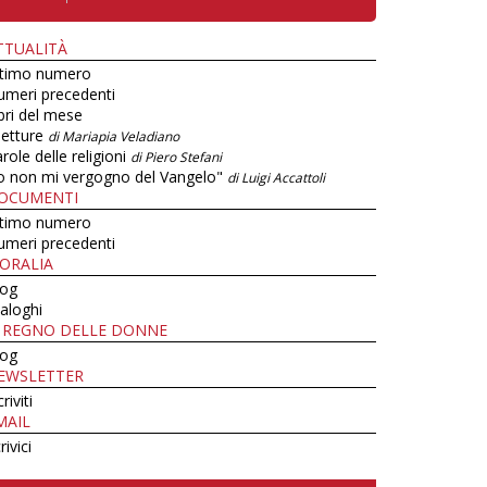
TTUALITÀ
ltimo numero
umeri precedenti
bri del mese
letture
di Mariapia Veladiano
role delle religioni
di Piero Stefani
o non mi vergogno del Vangelo"
di Luigi Accattoli
OCUMENTI
ltimo numero
umeri precedenti
ORALIA
log
aloghi
L REGNO DELLE DONNE
log
EWSLETTER
criviti
MAIL
rivici