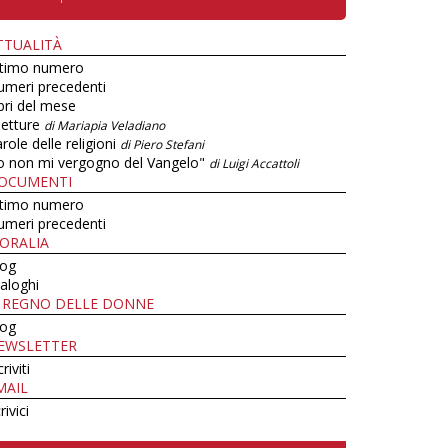
TTUALITÀ
ltimo numero
umeri precedenti
bri del mese
letture
di Mariapia Veladiano
role delle religioni
di Piero Stefani
o non mi vergogno del Vangelo"
di Luigi Accattoli
OCUMENTI
ltimo numero
umeri precedenti
ORALIA
log
aloghi
L REGNO DELLE DONNE
log
EWSLETTER
criviti
MAIL
rivici