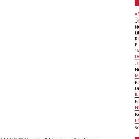
A
U
N
Li
Ri
Pa
"I
D
U
N
M
B
Di
I
B
N
Is
E
Sc