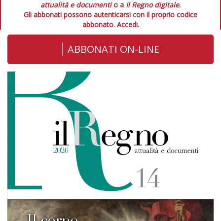
attualità e documenti
o a
Il Regno digitale
.
Gli abbonati possono autenticarsi con il proprio codice
abbonato.
Accedi.
ABBONATI ON-LINE