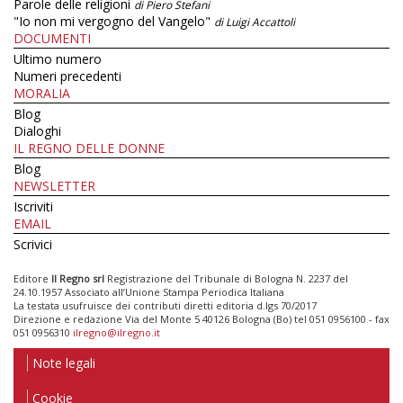
Parole delle religioni
di Piero Stefani
"Io non mi vergogno del Vangelo"
di Luigi Accattoli
DOCUMENTI
Ultimo numero
Numeri precedenti
MORALIA
Blog
Dialoghi
IL REGNO DELLE DONNE
Blog
NEWSLETTER
Iscriviti
EMAIL
Scrivici
Editore
Il Regno srl
Registrazione del Tribunale di Bologna N. 2237 del
24.10.1957 Associato all’Unione Stampa Periodica Italiana
La testata usufruisce dei contributi diretti editoria d.lgs 70/2017
Direzione e redazione Via del Monte 5 40126 Bologna (Bo) tel 051 0956100 - fax
051 0956310
ilregno@ilregno.it
Note legali
Cookie