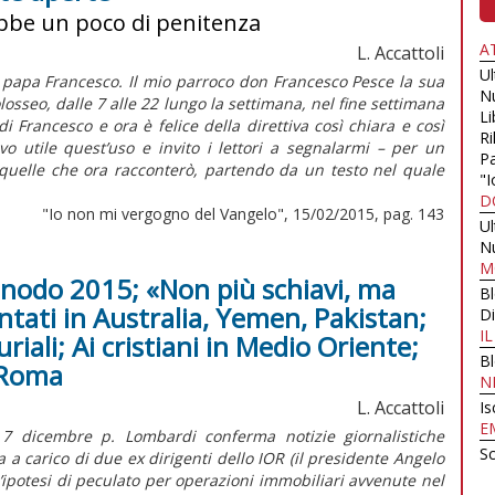
ebbe un poco di penitenza
A
L. Accattoli
U
papa Francesco. Il mio parroco don Francesco Pesce la sua
N
losseo, dalle 7 alle 22 lungo la settimana, nel fine settimana
Li
i Francesco e ora è felice della direttiva così chiara e così
Ri
o utile quest’uso e invito i lettori a segnalarmi – per un
Pa
quelle che ora racconterò, partendo da un testo nel quale
"I
D
"Io non mi vergogno del Vangelo", 15/02/2015, pag. 143
U
N
M
Sinodo 2015; «Non più schiavi, ma
B
ntati in Australia, Yemen, Pakistan;
Di
I
iali; Ai cristiani in Medio Oriente;
B
 Roma
N
L. Accattoli
Is
E
 7 dicembre p. Lombardi conferma notizie giornalistiche
Sc
 a carico di due ex dirigenti dello IOR (il presidente Angelo
un’ipotesi di peculato per operazioni immobiliari avvenute nel