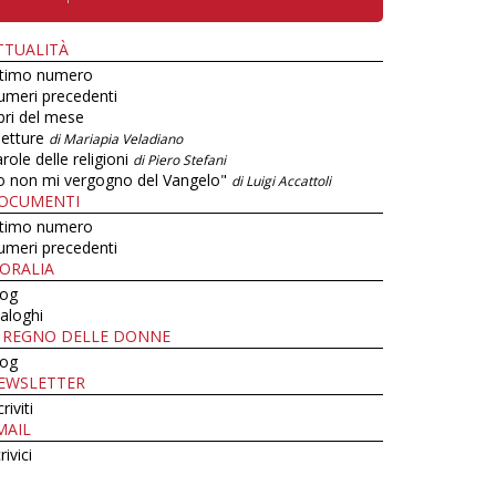
TTUALITÀ
ltimo numero
umeri precedenti
bri del mese
letture
di Mariapia Veladiano
role delle religioni
di Piero Stefani
o non mi vergogno del Vangelo"
di Luigi Accattoli
OCUMENTI
ltimo numero
umeri precedenti
ORALIA
log
aloghi
L REGNO DELLE DONNE
log
EWSLETTER
criviti
MAIL
rivici