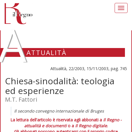
Toggl
navig
A
ATTUALITÀ
Attualità, 22/2003, 15/11/2003, pag. 745
Chiesa-sinodalità: teologia
ed esperienze
M.T. Fattori
Il secondo convegno internazionale di Bruges
La lettura dell'articolo è riservata agli abbonati a
Il Regno -
attualità e documenti
o a
Il Regno digitale
.
Gli abbonati possono autenticarsi con il proprio codice