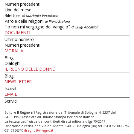
Numeri precedenti
Libri del mese
Riletture
di Mariapia Veladiano
Parole delle religioni
di Piero Stefani
"Io non mi vergogno del Vangelo"
di Luigi Accattoli
DOCUMENTI
Ultimo numero
Numeri precedenti
MORALIA
Blog
Dialoghi
IL REGNO DELLE DONNE
Blog
NEWSLETTER
Iscriviti
EMAIL
Scrivici
Editore
Il Regno srl
Registrazione del Tribunale di Bologna N. 2237 del
24.10.1957 Associato all’Unione Stampa Periodica Italiana
La testata usufruisce dei contributi diretti editoria d.lgs 70/2017
Direzione e redazione Via del Monte 5 40126 Bologna (Bo) tel 051 0956100 - fax
051 0956310
ilregno@ilregno.it