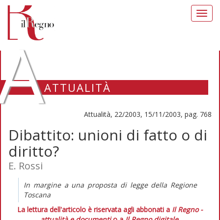
Toggl
navig
A
ATTUALITÀ
Attualità, 22/2003, 15/11/2003, pag. 768
Dibattito: unioni di fatto o di
diritto?
E. Rossi
In margine a una proposta di legge della Regione
Toscana
La lettura dell'articolo è riservata agli abbonati a
Il Regno -
attualità e documenti
o a
Il Regno digitale
.