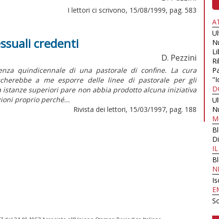
I lettori ci scrivono, 15/08/1999, pag. 583
A
U
ssuali credenti
N
Li
D. Pezzini
Ri
enza quindicennale di una pastorale di confine. La cura
Pa
"I
ccherebbe a me esporre delle linee di pastorale per gli
D
 istanze superiori pare non abbia prodotto alcuna iniziativa
ioni proprio perché...
U
Rivista dei lettori, 15/03/1997, pag. 188
N
M
B
Di
I
B
N
Is
E
Sc