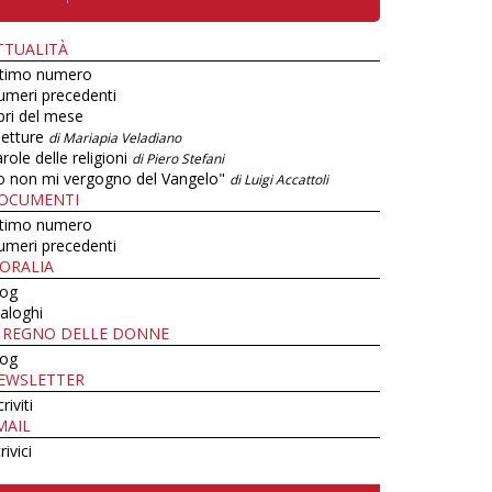
TTUALITÀ
ltimo numero
umeri precedenti
bri del mese
letture
di Mariapia Veladiano
role delle religioni
di Piero Stefani
o non mi vergogno del Vangelo"
di Luigi Accattoli
OCUMENTI
ltimo numero
umeri precedenti
ORALIA
log
aloghi
L REGNO DELLE DONNE
log
EWSLETTER
criviti
MAIL
rivici