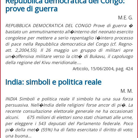
Repubblica democratica del Congo:
prove di guerra
M.E. G.
REPUBBLICA DEMOCRATICA DEL CONGO Prove di guerra �
bastato un ammutinamento all�interno del neonato esercito
congolese per mettere a serio repentaglio l�intero processo
di pace nella Repubblica democratica del Congo (cf. Regno-
att. 2,2004,55). Il 26 maggio un gruppo di militari apre
un�offensiva militare verso la citt� di Bukavu, il capoluogo
della regione del Kivu meridionale....
Articolo, 15/06/2004, pag. 424
India: simboli e politica reale
M. M.
INDIA Simboli e politica reale Il simbolo ha una sua forza
persuasiva. Nell�India delle religioni forse ancor di pi�. La
recente consultazione elettorale generale ne ha occasionati
alcuni. 675 milioni di elettori sono stati chiamati alle urne,
per eleggere i 543 deputati del Parlamento federale. Poco
pi� della met� (55%) ha di fatto esercitato il diritto di voto;
una buona...