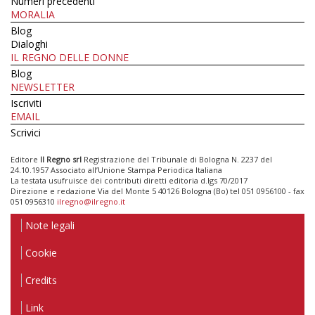
Numeri precedenti
MORALIA
Blog
Dialoghi
IL REGNO DELLE DONNE
Blog
NEWSLETTER
Iscriviti
EMAIL
Scrivici
Editore
Il Regno srl
Registrazione del Tribunale di Bologna N. 2237 del
24.10.1957 Associato all’Unione Stampa Periodica Italiana
La testata usufruisce dei contributi diretti editoria d.lgs 70/2017
Direzione e redazione Via del Monte 5 40126 Bologna (Bo) tel 051 0956100 - fax
051 0956310
ilregno@ilregno.it
Note legali
Cookie
Credits
Link