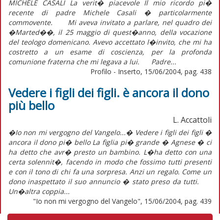
MICHELE CASALI La verit� piacevole Il mio ricordo pi�
recente di padre Michele Casali � particolarmente
commovente. Mi aveva invitato a parlare, nel quadro dei
�Marted��, il 25 maggio di quest�anno, della vocazione
del teologo domenicano. Avevo accettato l�invito, che mi ha
costretto a un esame di coscienza, per la profonda
comunione fraterna che mi legava a lui. Padre...
Profilo - Inserto, 15/06/2004, pag. 438
Vedere i figli dei figli. è ancora il dono
più bello
L. Accattoli
�Io non mi vergogno del Vangelo...� Vedere i figli dei figli �
ancora il dono pi� bello La figlia pi� grande � Agnese � ci
ha detto che avr� presto un bambino. L�ha detto con una
certa solennit�, facendo in modo che fossimo tutti presenti
e con il tono di chi fa una sorpresa. Anzi un regalo. Come un
dono inaspettato il suo annuncio � stato preso da tutti.
Un�altra coppia...
"Io non mi vergogno del Vangelo", 15/06/2004, pag. 439