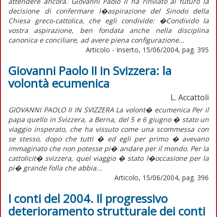
attendere ancora. Giovanni Paolo II ha rinviato al futuro la
decisione di confermare l�aspirazione del Sinodo della
Chiesa greco-cattolica, che egli condivide: �Condivido la
vostra aspirazione, ben fondata anche nella disciplina
canonica e conciliare, ad avere piena configurazione...
Articolo - Inserto, 15/06/2004, pag. 395
Giovanni Paolo II in Svizzera: la
volontà ecumenica
L. Accattoli
GIOVANNI PAOLO II IN SVIZZERA La volont� ecumenica Per il
papa quello in Svizzera, a Berna, del 5 e 6 giugno � stato un
viaggio insperato, che ha vissuto come una scommessa con
se stesso, dopo che tutti � ed egli per primo � avevano
immaginato che non potesse pi� andare per il mondo. Per la
cattolicit� svizzera, quel viaggio � stato l�occasione per la
pi� grande folla che abbia...
Articolo, 15/06/2004, pag. 396
I conti del 2004. Il progressivo
deterioramento strutturale dei conti