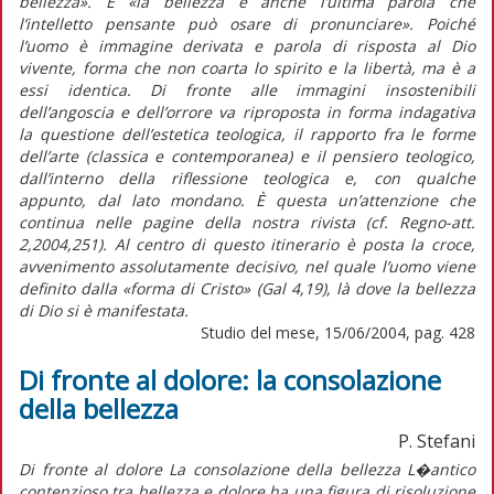
bellezza». E «la bellezza è anche l’ultima parola che
l’intelletto pensante può osare di pronunciare». Poiché
l’uomo è immagine derivata e parola di risposta al Dio
vivente, forma che non coarta lo spirito e la libertà, ma è a
essi identica. Di fronte alle immagini insostenibili
dell’angoscia e dell’orrore va riproposta in forma indagativa
la questione dell’estetica teologica, il rapporto fra le forme
dell’arte (classica e contemporanea) e il pensiero teologico,
dall’interno della riflessione teologica e, con qualche
appunto, dal lato mondano. È questa un’attenzione che
continua nelle pagine della nostra rivista (cf. Regno-att.
2,2004,251). Al centro di questo itinerario è posta la croce,
avvenimento assolutamente decisivo, nel quale l’uomo viene
definito dalla «forma di Cristo» (Gal 4,19), là dove la bellezza
di Dio si è manifestata.
Studio del mese, 15/06/2004, pag. 428
Di fronte al dolore: la consolazione
della bellezza
P. Stefani
Di fronte al dolore La consolazione della bellezza L�antico
contenzioso tra bellezza e dolore ha una figura di risoluzione