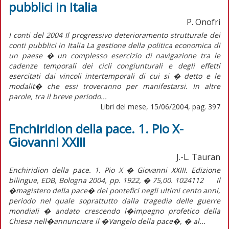
pubblici in Italia
P. Onofri
I conti del 2004 Il progressivo deterioramento strutturale dei
conti pubblici in Italia La gestione della politica economica di
un paese � un complesso esercizio di navigazione tra le
cadenze temporali dei cicli congiunturali e degli effetti
esercitati dai vincoli intertemporali di cui si � detto e le
modalit� che essi troveranno per manifestarsi. In altre
parole, tra il breve periodo...
Libri del mese, 15/06/2004, pag. 397
Enchiridion della pace. 1. Pio X-
Giovanni XXIII
J.-L. Tauran
Enchiridion della pace. 1. Pio X � Giovanni XXIII. Edizione
bilingue, EDB, Bologna 2004, pp. 1922, � 75,00. 1024112 Il
�magistero della pace� dei pontefici negli ultimi cento anni,
periodo nel quale soprattutto dalla tragedia delle guerre
mondiali � andato crescendo l�impegno profetico della
Chiesa nell�annunciare il �Vangelo della pace�, � al...