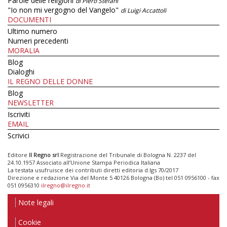
Parole delle religioni
di Piero Stefani
"Io non mi vergogno del Vangelo"
di Luigi Accattoli
DOCUMENTI
Ultimo numero
Numeri precedenti
MORALIA
Blog
Dialoghi
IL REGNO DELLE DONNE
Blog
NEWSLETTER
Iscriviti
EMAIL
Scrivici
Editore
Il Regno srl
Registrazione del Tribunale di Bologna N. 2237 del
24.10.1957 Associato all’Unione Stampa Periodica Italiana
La testata usufruisce dei contributi diretti editoria d.lgs 70/2017
Direzione e redazione Via del Monte 5 40126 Bologna (Bo) tel 051 0956100 - fax
051 0956310
ilregno@ilregno.it
Note legali
Cookie