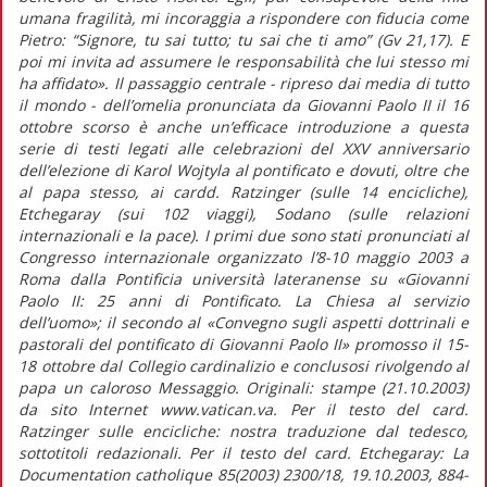
umana fragilità, mi incoraggia a rispondere con fiducia come
Pietro: “Signore, tu sai tutto; tu sai che ti amo” (Gv 21,17). E
poi mi invita ad assumere le responsabilità che lui stesso mi
ha affidato». Il passaggio centrale - ripreso dai media di tutto
il mondo - dell’omelia pronunciata da Giovanni Paolo II il 16
ottobre scorso è anche un’efficace introduzione a questa
serie di testi legati alle celebrazioni del XXV anniversario
dell’elezione di Karol Wojtyla al pontificato e dovuti, oltre che
al papa stesso, ai cardd. Ratzinger (sulle 14 encicliche),
Etchegaray (sui 102 viaggi), Sodano (sulle relazioni
internazionali e la pace). I primi due sono stati pronunciati al
Congresso internazionale organizzato l’8-10 maggio 2003 a
Roma dalla Pontificia università lateranense su «Giovanni
Paolo II: 25 anni di Pontificato. La Chiesa al servizio
dell’uomo»; il secondo al «Convegno sugli aspetti dottrinali e
pastorali del pontificato di Giovanni Paolo II» promosso il 15-
18 ottobre dal Collegio cardinalizio e conclusosi rivolgendo al
papa un caloroso Messaggio. Originali: stampe (21.10.2003)
da sito Internet www.vatican.va. Per il testo del card.
Ratzinger sulle encicliche: nostra traduzione dal tedesco,
sottotitoli redazionali. Per il testo del card. Etchegaray: La
Documentation catholique 85(2003) 2300/18, 19.10.2003, 884-