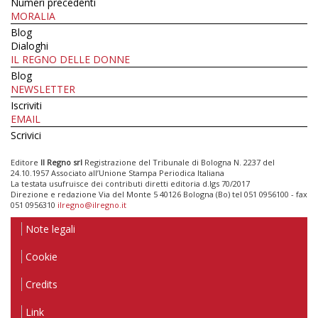
Numeri precedenti
MORALIA
Blog
Dialoghi
IL REGNO DELLE DONNE
Blog
NEWSLETTER
Iscriviti
EMAIL
Scrivici
Editore
Il Regno srl
Registrazione del Tribunale di Bologna N. 2237 del
24.10.1957 Associato all’Unione Stampa Periodica Italiana
La testata usufruisce dei contributi diretti editoria d.lgs 70/2017
Direzione e redazione Via del Monte 5 40126 Bologna (Bo) tel 051 0956100 - fax
051 0956310
ilregno@ilregno.it
Note legali
Cookie
Credits
Link