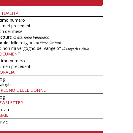
TTUALITÀ
ltimo numero
umeri precedenti
bri del mese
letture
di Mariapia Veladiano
role delle religioni
di Piero Stefani
o non mi vergogno del Vangelo"
di Luigi Accattoli
OCUMENTI
ltimo numero
umeri precedenti
ORALIA
log
aloghi
L REGNO DELLE DONNE
log
EWSLETTER
criviti
MAIL
rivici