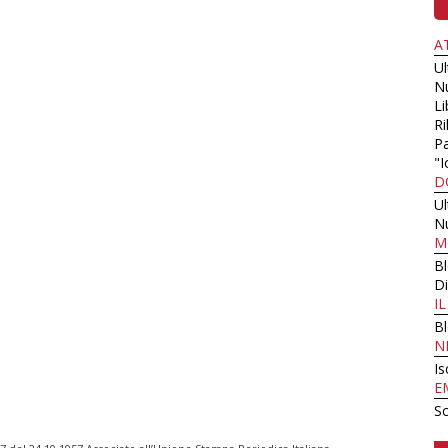
A
U
N
Li
Ri
Pa
"I
D
U
N
M
B
Di
I
B
N
Is
E
Sc