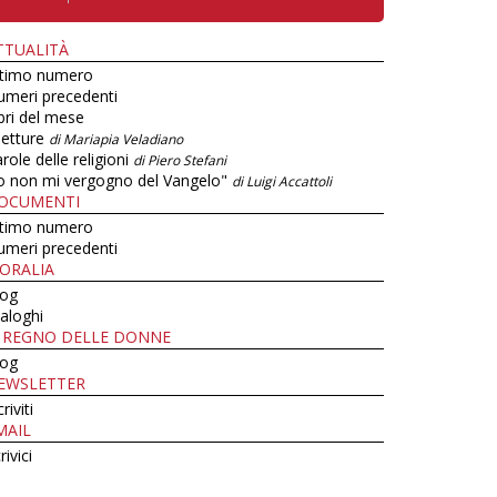
TTUALITÀ
ltimo numero
umeri precedenti
bri del mese
letture
di Mariapia Veladiano
role delle religioni
di Piero Stefani
o non mi vergogno del Vangelo"
di Luigi Accattoli
OCUMENTI
ltimo numero
umeri precedenti
ORALIA
log
aloghi
L REGNO DELLE DONNE
log
EWSLETTER
criviti
MAIL
rivici