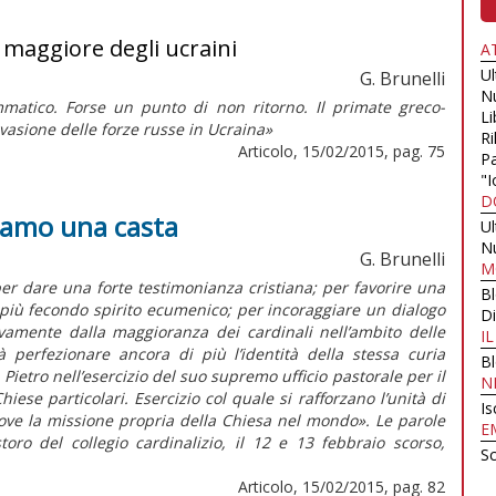
o maggiore degli ucraini
A
U
G. Brunelli
N
atico. Forse un punto di non ritorno. Il primate greco-
Li
nvasione delle forze russe in Ucraina»
Ri
Articolo, 15/02/2015, pag. 75
Pa
"I
D
siamo una casta
U
N
G. Brunelli
M
er dare una forte testimonianza cristiana; per favorire una
B
più fecondo spirito ecumenico; per incoraggiare un dialogo
Di
vivamente dalla maggioranza dei cardinali nell’ambito delle
I
 perfezionare ancora di più l’identità della stessa curia
B
Pietro nell’esercizio del suo supremo ufficio pastorale per il
N
iese particolari. Esercizio col quale si rafforzano l’unità di
Is
ove la missione propria della Chiesa nel mondo». Le parole
E
oro del collegio cardinalizio, il 12 e 13 febbraio scorso,
Sc
Articolo, 15/02/2015, pag. 82