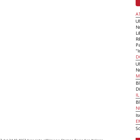
A
U
N
Li
Ri
Pa
"I
D
U
N
M
B
Di
I
B
N
Is
E
Sc