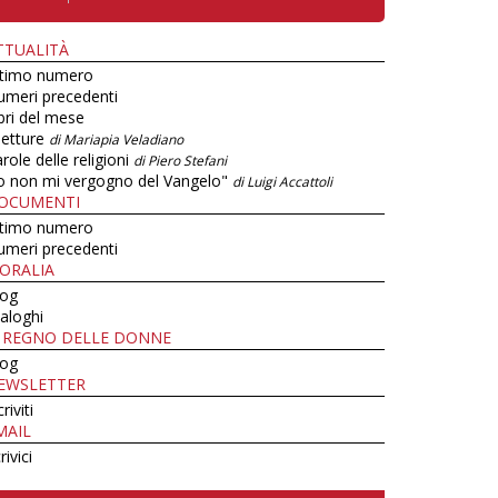
TTUALITÀ
ltimo numero
umeri precedenti
bri del mese
letture
di Mariapia Veladiano
role delle religioni
di Piero Stefani
o non mi vergogno del Vangelo"
di Luigi Accattoli
OCUMENTI
ltimo numero
umeri precedenti
ORALIA
log
aloghi
L REGNO DELLE DONNE
log
EWSLETTER
criviti
MAIL
rivici