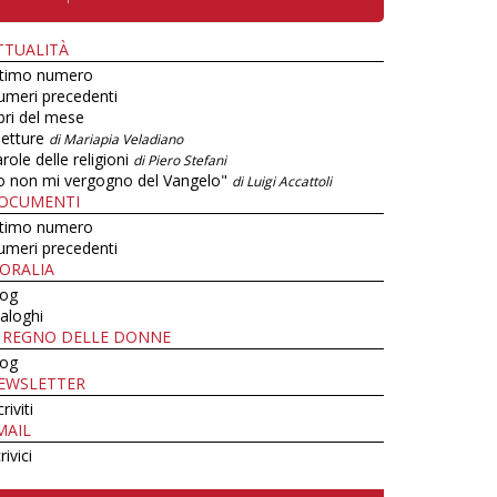
TTUALITÀ
ltimo numero
umeri precedenti
bri del mese
letture
di Mariapia Veladiano
role delle religioni
di Piero Stefani
o non mi vergogno del Vangelo"
di Luigi Accattoli
OCUMENTI
ltimo numero
umeri precedenti
ORALIA
log
aloghi
L REGNO DELLE DONNE
log
EWSLETTER
criviti
MAIL
rivici