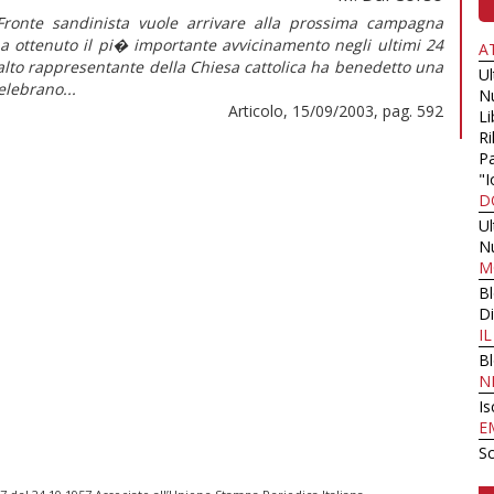
Fronte sandinista vuole arrivare alla prossima campagna
 ha ottenuto il pi� importante avvicinamento negli ultimi 24
A
n alto rappresentante della Chiesa cattolica ha benedetto una
U
elebrano...
N
Articolo, 15/09/2003, pag. 592
Li
Ri
Pa
"I
D
U
N
M
B
Di
I
B
N
Is
E
Sc