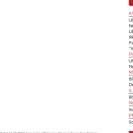
A
U
N
Li
Ri
Pa
"I
D
U
N
M
B
Di
I
B
N
Is
E
Sc