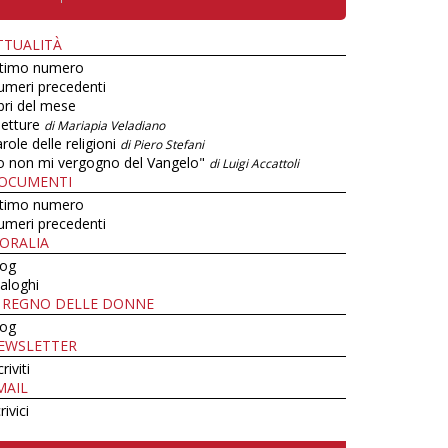
TTUALITÀ
ltimo numero
umeri precedenti
bri del mese
letture
di Mariapia Veladiano
role delle religioni
di Piero Stefani
o non mi vergogno del Vangelo"
di Luigi Accattoli
OCUMENTI
ltimo numero
umeri precedenti
ORALIA
log
aloghi
L REGNO DELLE DONNE
log
EWSLETTER
criviti
MAIL
rivici