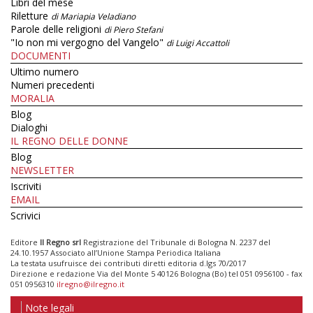
Libri del mese
Riletture
di Mariapia Veladiano
Parole delle religioni
di Piero Stefani
"Io non mi vergogno del Vangelo"
di Luigi Accattoli
DOCUMENTI
Ultimo numero
Numeri precedenti
MORALIA
Blog
Dialoghi
IL REGNO DELLE DONNE
Blog
NEWSLETTER
Iscriviti
EMAIL
Scrivici
Editore
Il Regno srl
Registrazione del Tribunale di Bologna N. 2237 del
24.10.1957 Associato all’Unione Stampa Periodica Italiana
La testata usufruisce dei contributi diretti editoria d.lgs 70/2017
Direzione e redazione Via del Monte 5 40126 Bologna (Bo) tel 051 0956100 - fax
051 0956310
ilregno@ilregno.it
Note legali