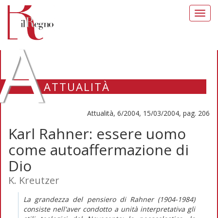
Toggl
navig
A
ATTUALITÀ
Attualità, 6/2004, 15/03/2004, pag. 206
Karl Rahner: essere uomo
come autoaffermazione di
Dio
K. Kreutzer
La grandezza del pensiero di Rahner (1904-1984)
consiste nell'aver condotto a unità interpretativa gli