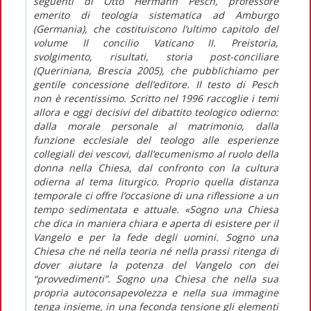
seguenti di Otto Hermann Pesch, professore
emerito di teologia sistematica ad Amburgo
(Germania), che costituiscono l’ultimo capitolo del
volume Il concilio Vaticano II. Preistoria,
svolgimento, risultati, storia post-conciliare
(Queriniana, Brescia 2005), che pubblichiamo per
gentile concessione dell’editore. Il testo di Pesch
non è recentissimo. Scritto nel 1996 raccoglie i temi
allora e oggi decisivi del dibattito teologico odierno:
dalla morale personale al matrimonio, dalla
funzione ecclesiale del teologo alle esperienze
collegiali dei vescovi, dall’ecumenismo al ruolo della
donna nella Chiesa, dal confronto con la cultura
odierna al tema liturgico. Proprio quella distanza
temporale ci offre l’occasione di una riflessione a un
tempo sedimentata e attuale. «Sogno una Chiesa
che dica in maniera chiara e aperta di esistere per il
Vangelo e per la fede degli uomini. Sogno una
Chiesa che né nella teoria né nella prassi ritenga di
dover aiutare la potenza del Vangelo con dei
“provvedimenti”. Sogno una Chiesa che nella sua
propria autoconsapevolezza e nella sua immagine
tenga insieme, in una feconda tensione gli elementi