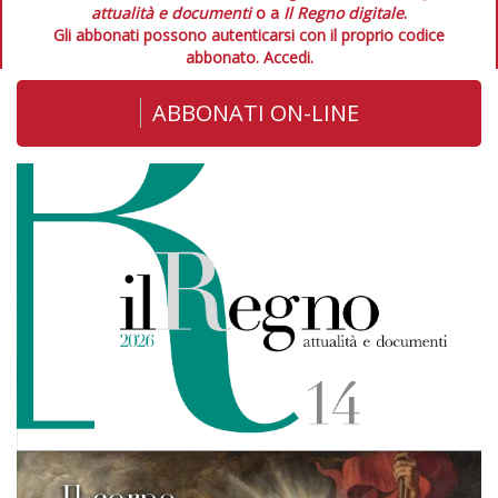
attualità e documenti
o a
Il Regno digitale
.
Gli abbonati possono autenticarsi con il proprio codice
abbonato.
Accedi.
ABBONATI ON-LINE