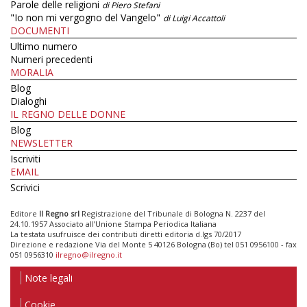
Parole delle religioni
di Piero Stefani
"Io non mi vergogno del Vangelo"
di Luigi Accattoli
DOCUMENTI
Ultimo numero
Numeri precedenti
MORALIA
Blog
Dialoghi
IL REGNO DELLE DONNE
Blog
NEWSLETTER
Iscriviti
EMAIL
Scrivici
Editore
Il Regno srl
Registrazione del Tribunale di Bologna N. 2237 del
24.10.1957 Associato all’Unione Stampa Periodica Italiana
La testata usufruisce dei contributi diretti editoria d.lgs 70/2017
Direzione e redazione Via del Monte 5 40126 Bologna (Bo) tel 051 0956100 - fax
051 0956310
ilregno@ilregno.it
Note legali
Cookie