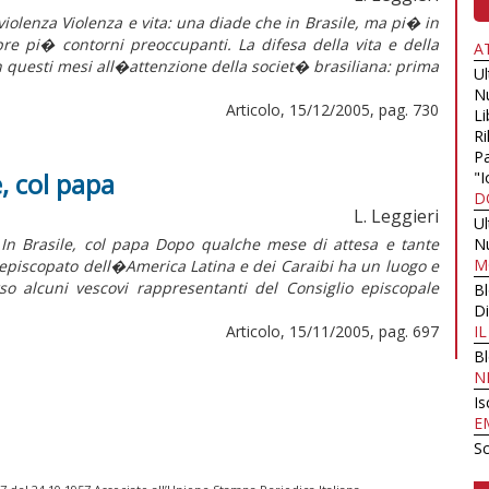
iolenza Violenza e vita: una diade che in Brasile, ma pi� in
e pi� contorni preoccupanti. La difesa della vita e della
A
n questi mesi all�attenzione della societ� brasiliana: prima
U
N
Articolo, 15/12/2005, pag. 730
Li
Ri
Pa
, col papa
"I
D
L. Leggieri
U
Brasile, col papa Dopo qualche mese di attesa e tante
N
M
�episcopato dell�America Latina e dei Caraibi ha un luogo e
so alcuni vescovi rappresentanti del Consiglio episcopale
B
Di
Articolo, 15/11/2005, pag. 697
I
B
N
Is
E
Sc