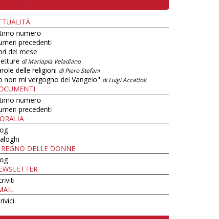
TTUALITÀ
ltimo numero
umeri precedenti
bri del mese
letture
di Mariapia Veladiano
role delle religioni
di Piero Stefani
o non mi vergogno del Vangelo"
di Luigi Accattoli
OCUMENTI
ltimo numero
umeri precedenti
ORALIA
log
aloghi
L REGNO DELLE DONNE
log
EWSLETTER
criviti
MAIL
rivici