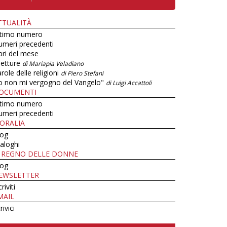
TTUALITÀ
ltimo numero
umeri precedenti
bri del mese
letture
di Mariapia Veladiano
role delle religioni
di Piero Stefani
o non mi vergogno del Vangelo"
di Luigi Accattoli
OCUMENTI
ltimo numero
umeri precedenti
ORALIA
log
aloghi
L REGNO DELLE DONNE
log
EWSLETTER
criviti
MAIL
rivici