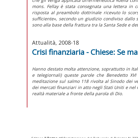
che gli venga applicata un’ermeneutica «della conti
mons. Fellay è stata consegnata una lettera in c
risposta al preambolo dottrinale ricevuto lo scor
sufficiente», secondo un giudizio condiviso dallo 
sono alla base della frattura tra la Santa Sede e det
Attualità, 2008-18
Crisi finanziaria - Chiese: Se m
Hanno destato molta attenzione, soprattutto in Itali
e telegiornali) queste parole che Benedetto XVI
meditazione sul salmo 118 rivolta al Sinodo dei ve
dei mercati finanziari in atto negli Stati Uniti e n
realtà materiale a fronte della parola di Dio.