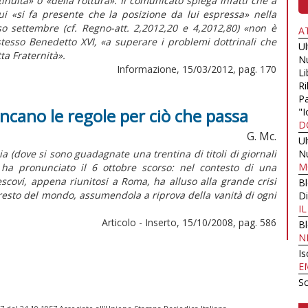
nuità» o «della rottura». Il comunicato spiega infatti che a
ui «si fa presente che la posizione da lui espressa» nella
so settembre (cf. Regno-att. 2,2012,20 e 4,2012,80) «non è
A
stesso Benedetto XVI, «a superare i problemi dottrinali che
U
ta Fraternità».
N
Informazione, 15/03/2012, pag. 170
Li
Ri
Pa
ancano le regole per ciò che passa
"I
D
G. Mc.
U
a (dove si sono guadagnate una trentina di titoli di giornali
N
M
 ha pronunciato il 6 ottobre scorso: nel contesto di una
scovi, appena riunitosi a Roma, ha alluso alla grande crisi
B
el resto del mondo, assumendola a riprova della vanità di ogni
Di
I
Articolo - Inserto, 15/10/2008, pag. 586
B
N
Is
E
Sc