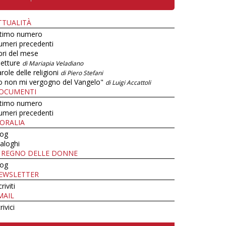
TTUALITÀ
ltimo numero
umeri precedenti
bri del mese
letture
di Mariapia Veladiano
role delle religioni
di Piero Stefani
o non mi vergogno del Vangelo"
di Luigi Accattoli
OCUMENTI
ltimo numero
umeri precedenti
ORALIA
log
aloghi
L REGNO DELLE DONNE
log
EWSLETTER
criviti
MAIL
rivici