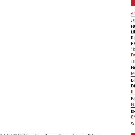
A
U
N
Li
Ri
Pa
"I
D
U
N
M
B
Di
I
B
N
Is
E
Sc