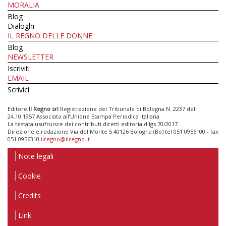
MORALIA
Blog
Dialoghi
IL REGNO DELLE DONNE
Blog
NEWSLETTER
Iscriviti
EMAIL
Scrivici
Editore
Il Regno srl
Registrazione del Tribunale di Bologna N. 2237 del
24.10.1957 Associato all’Unione Stampa Periodica Italiana
La testata usufruisce dei contributi diretti editoria d.lgs 70/2017
Direzione e redazione Via del Monte 5 40126 Bologna (Bo) tel 051 0956100 - fax
051 0956310
ilregno@ilregno.it
Note legali
Cookie
Credits
Link