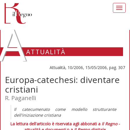
Toggl
navig
A
ATTUALITÀ
Attualità, 10/2006, 15/05/2006, pag. 307
Europa-catechesi: diventare
cristiani
R. Paganelli
Il catecumenato come modello strutturante
dell'iniziazione cristiana
La lettura dell'articolo è riservata agli abbonati a
Il Regno -
attualità e documenti
o a
Il Regno digitale
.