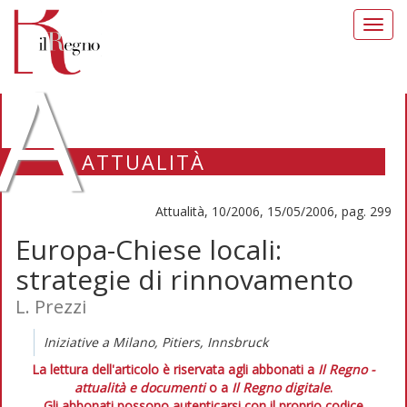
Toggl
navig
A
ATTUALITÀ
Attualità, 10/2006, 15/05/2006, pag. 299
Europa-Chiese locali:
strategie di rinnovamento
L. Prezzi
Iniziative a Milano, Pitiers, Innsbruck
La lettura dell'articolo è riservata agli abbonati a
Il Regno -
attualità e documenti
o a
Il Regno digitale
.
Gli abbonati possono autenticarsi con il proprio codice