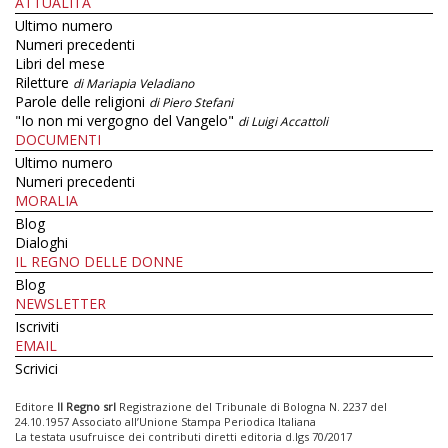
ATTUALITÀ
Ultimo numero
Numeri precedenti
Libri del mese
Riletture
di Mariapia Veladiano
Parole delle religioni
di Piero Stefani
"Io non mi vergogno del Vangelo"
di Luigi Accattoli
DOCUMENTI
Ultimo numero
Numeri precedenti
MORALIA
Blog
Dialoghi
IL REGNO DELLE DONNE
Blog
NEWSLETTER
Iscriviti
EMAIL
Scrivici
Editore
Il Regno srl
Registrazione del Tribunale di Bologna N. 2237 del
24.10.1957 Associato all’Unione Stampa Periodica Italiana
La testata usufruisce dei contributi diretti editoria d.lgs 70/2017