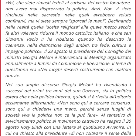
«Voi, che siete rimasti fedeli al carisma del vostro fondatore,
non avete mai disprezzato la politica. Anzi. Non vi siete
rinchiusi nelle sacrestie nelle quali avrebbero voluto
confinarvi, ma vi siete sempre “sporcati le mani”. Declinando
nella realtà quella “scelta religiosa” alla quale mezzo secolo
fa altri volevano ridurre il mondo cattolico italiano, e che san
Giovanni Paolo II ha ribaltato, quando ha descritto la
coerenza, nella distinzione degli ambiti, tra fede, cultura e
impegno politico».
Il 23 agosto la presidente del Consiglio dei
ministri Giorgia Meloni è intervenuta al Meeting organizzato
annualmente a Rimini da Comunione e liberazione. Il tema di
quest’anno era «Nei luoghi deserti costruiremo con mattoni
nuovi».
Nel suo ampio discorso Giorgia Meloni ha rivendicato i
successi dei primi tre anni del suo Governo, sia in politica
estera che nella politica interna, quindi si è rivolta all’uditorio
acclamante affermando:
«Non sono qui a cercare consenso,
sono qui a chiedervi una mano, perché senza luoghi di
società viva la politica non ce la può fare».
Al tentativo di
avvicinamento politico al movimento cattolico ha reagito il 30
agosto Rosy Bindi con una lettera al quotidiano
Avvenire,
in
cui ha chiesto alla presidente
«di non coltivare il seme della