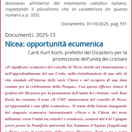
divisione»
all’interno del movimento cattolico italiano,
rispettando il pluralismo che lo caratterizza (in
questo
numero
a p. 555).
Documento, 01/10/2025, pag. 551
Documenti, 2025-13
Nicea: opportunità ecumenica
Card. Kurt Koch, prefetto del Dicastero per la
promozione dell’unità dei cristiani
«Il significato ecumenico del concilio di Nicea risiede nel rinnovamento e
nell’approfondimento del suo Credo, nella rivitalizzazione di uno stile di
vita sinodale all’interno delle varie Chiese e nel recupero di una data
comune per la celebrazione della Pasqua»
. Con questa efficace sintesi il
prefetto del Dicastero per la promozione dell’unità dei cristiani, card. Kurt
Koch, ha concluso il testo «Il 1700° anniversario del concilio di Nicea:
un’opportunità e una sfida ecumenica». Si tratta della lezione inaugurale
del simposio ecumenico internazionale «Nicea e la Chiesa del terzo
millennio: verso l’unità tra cattolici e ortodossi», tenutosi dal 4 al 7 giugno
scorsi presso la Pontificia università San Tommaso d’Aquino (Angelicum)
a Roma sotto il patrocinio dello stesso Dicastero. Tutti e tre i punti