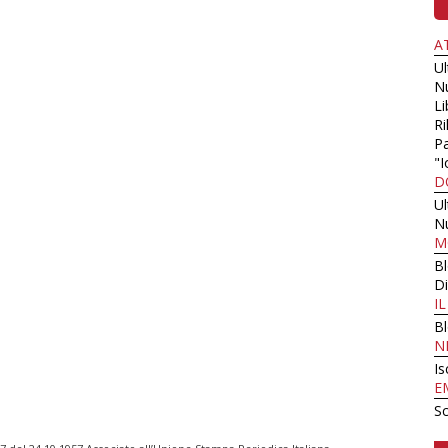
A
U
N
Li
Ri
Pa
"I
D
U
N
M
B
Di
I
B
N
Is
E
Sc