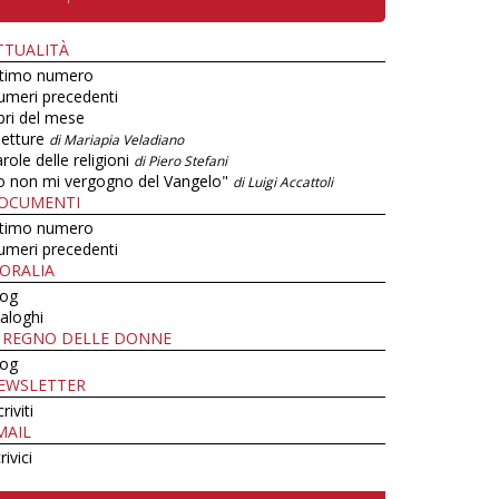
TTUALITÀ
ltimo numero
umeri precedenti
bri del mese
letture
di Mariapia Veladiano
role delle religioni
di Piero Stefani
o non mi vergogno del Vangelo"
di Luigi Accattoli
OCUMENTI
ltimo numero
umeri precedenti
ORALIA
log
aloghi
L REGNO DELLE DONNE
log
EWSLETTER
criviti
MAIL
rivici