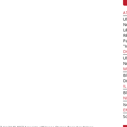
A
U
N
Li
Ri
Pa
"I
D
U
N
M
B
Di
I
B
N
Is
E
Sc