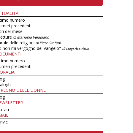
TTUALITÀ
ltimo numero
umeri precedenti
bri del mese
letture
di Mariapia Veladiano
role delle religioni
di Piero Stefani
o non mi vergogno del Vangelo"
di Luigi Accattoli
OCUMENTI
ltimo numero
umeri precedenti
ORALIA
log
aloghi
L REGNO DELLE DONNE
log
EWSLETTER
criviti
MAIL
rivici