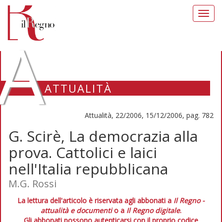
Toggl
navig
A
ATTUALITÀ
Attualità, 22/2006, 15/12/2006, pag. 782
G. Scirè, La democrazia alla
prova. Cattolici e laici
nell'Italia repubblicana
M.G. Rossi
La lettura dell'articolo è riservata agli abbonati a
Il Regno -
attualità e documenti
o a
Il Regno digitale
.
Gli abbonati possono autenticarsi con il proprio codice