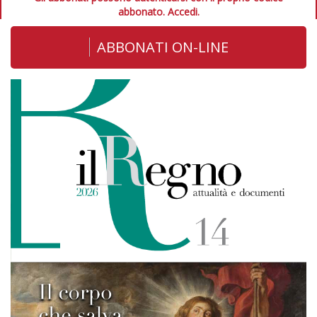
abbonato.
Accedi.
ABBONATI ON-LINE